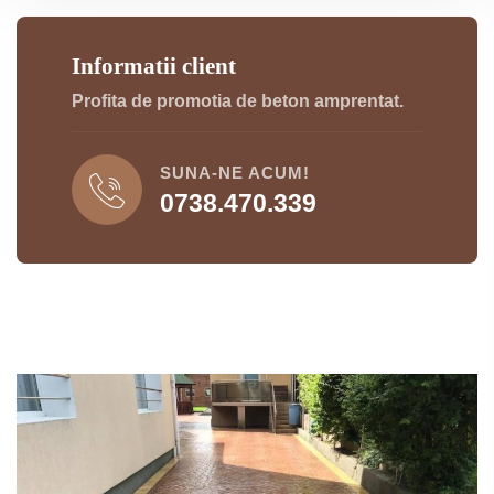
Informatii client
Profita de promotia de beton amprentat.
SUNA-NE ACUM!
0738.470.339