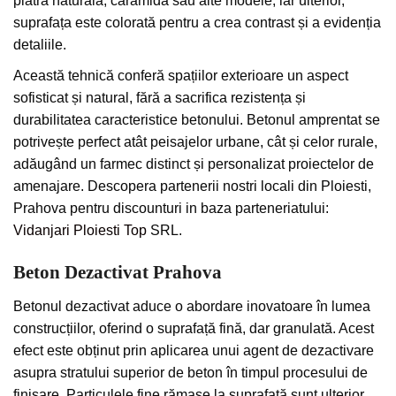
piatra naturală, cărămida sau alte modele, iar ulterior,
suprafața este colorată pentru a crea contrast și a evidenția
detaliile.
Această tehnică conferă spațiilor exterioare un aspect
sofisticat și natural, fără a sacrifica rezistența și
durabilitatea caracteristice betonului. Betonul amprentat se
potrivește perfect atât peisajelor urbane, cât și celor rurale,
adăugând un farmec distinct și personalizat proiectelor de
amenajare. Descopera partenerii nostri locali din Ploiesti,
Prahova pentru discounturi in baza parteneriatului:
Vidanjari Ploiesti Top
SRL.
Beton Dezactivat Prahova
Betonul dezactivat aduce o abordare inovatoare în lumea
construcțiilor, oferind o suprafață fină, dar granulată. Acest
efect este obținut prin aplicarea unui agent de dezactivare
asupra stratului superior de beton în timpul procesului de
finisare. Particulele fine rămase la suprafață sunt ulterior