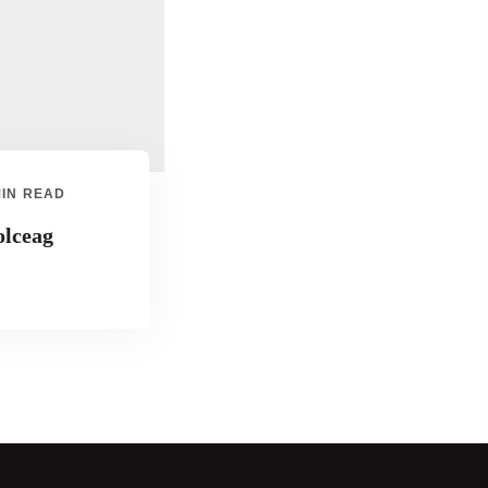
MIN READ
olceag