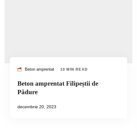
Beton amprentat
10 MIN READ
Beton amprentat Filipeștii de
Pădure
decembrie 20, 2023