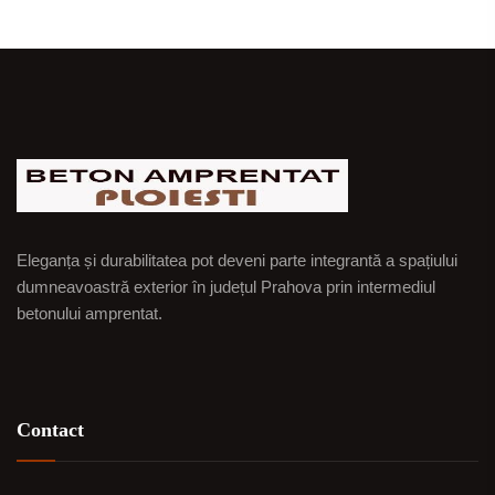
Eleganța și durabilitatea pot deveni parte integrantă a spațiului
dumneavoastră exterior în județul Prahova prin intermediul
betonului amprentat.
Contact