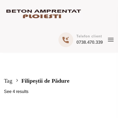
Telefon client
0738.470.339
Tag
Filipeștii de Pădure
See 4 results