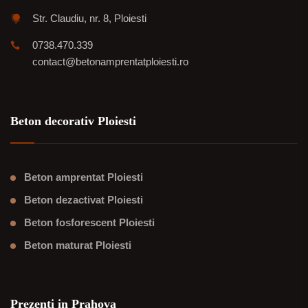
Str. Claudiu, nr. 8, Ploiesti
0738.470.339
contact@betonamprentatploiesti.ro
Beton decorativ Ploiesti
Beton amprentat Ploiesti
Beton dezactivat Ploiesti
Beton fosforescent Ploiesti
Beton maturat Ploiesti
Prezenti in Prahova