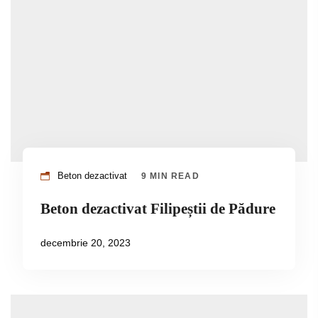
Beton dezactivat
9 MIN READ
Beton dezactivat Filipeștii de Pădure
decembrie 20, 2023