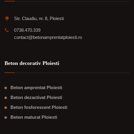
Str. Claudiu, nr. 8, Ploiesti
0738.470.339
contact@betonamprentatploiesti.ro
Beton decorativ Ploiesti
Beton amprentat Ploiesti
Beton dezactivat Ploiesti
Beton fosforescent Ploiesti
Beton maturat Ploiesti