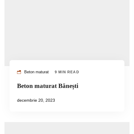
Beton maturat
9 MIN READ
Beton maturat Bănești
decembrie 20, 2023