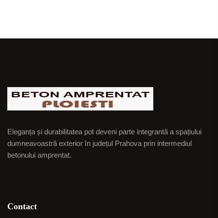
Eleganța și durabilitatea pot deveni parte integrantă a spațiului
dumneavoastră exterior în județul Prahova prin intermediul
betonului amprentat.
Contact