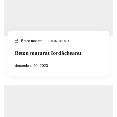
Beton maturat
9 MIN READ
Beton maturat Iordăcheanu
decembrie 20, 2023