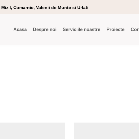
Mizil, Comarnic, Valenii de Munte si Urlati
Acasa
Despre noi
Serviciile noastre
Proiecte
Con