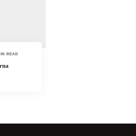
MIN READ
irna