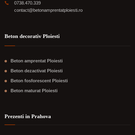
0738.470.339
contact@betonamprentatploiesti.ro
Beton decorativ Ploiesti
Beton amprentat Ploiesti
Beton dezactivat Ploiesti
Beton fosforescent Ploiesti
Beton maturat Ploiesti
Prezenti in Prahova