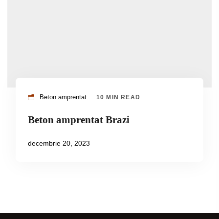
Beton amprentat
10 MIN READ
Beton amprentat Brazi
decembrie 20, 2023