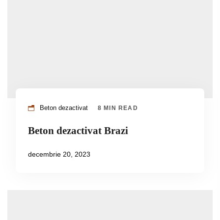
Beton dezactivat
8 MIN READ
Beton dezactivat Brazi
decembrie 20, 2023