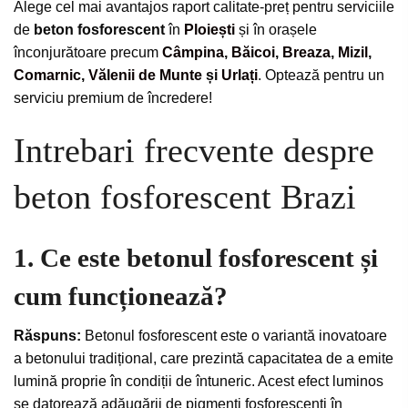
Alege cel mai avantajos raport calitate-preț pentru serviciile
de
beton fosforescent
în
Ploiești
și în orașele
înconjurătoare precum
Câmpina
,
Băicoi
,
Breaza
,
Mizil
,
Comarnic
,
Vălenii de Munte
și
Urlați
. Optează pentru un
serviciu premium de încredere!
Intrebari frecvente despre
beton fosforescent Brazi
1. Ce este betonul fosforescent și
cum funcționează?
Răspuns:
Betonul fosforescent este o variantă inovatoare
a betonului tradițional, care prezintă capacitatea de a emite
lumină proprie în condiții de întuneric. Acest efect luminos
se datorează adăugării de pigmenți fosforescenți în