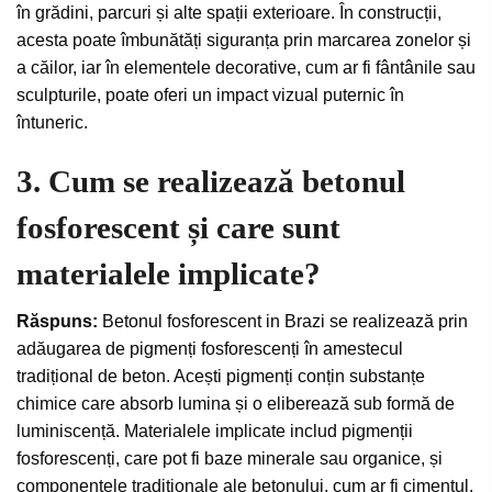
în grădini, parcuri și alte spații exterioare. În construcții,
acesta poate îmbunătăți siguranța prin marcarea zonelor și
a căilor, iar în elementele decorative, cum ar fi fântânile sau
sculpturile, poate oferi un impact vizual puternic în
întuneric.
3. Cum se realizează betonul
fosforescent și care sunt
materialele implicate?
Răspuns:
Betonul fosforescent in Brazi se realizează prin
adăugarea de pigmenți fosforescenți în amestecul
tradițional de beton. Acești pigmenți conțin substanțe
chimice care absorb lumina și o eliberează sub formă de
luminiscență. Materialele implicate includ pigmenții
fosforescenți, care pot fi baze minerale sau organice, și
componentele tradiționale ale betonului, cum ar fi cimentul,