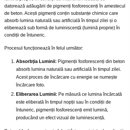
datorează adăugării de pigmenți fosforescenți în amestecul
de beton. Acești pigmenți conțin substanțe chimice care
absorb lumina naturală sau artificială în timpul zilei și o
eliberează sub formă de luminiscență (lumină proprie) în
condiții de întuneric.
Procesul funcționează în felul următor:
Absorbția Luminii:
Pigmenții fosforescenți din beton
absorb lumina naturală sau artificială în timpul zilei.
Acest proces de încărcare cu energie se numește
încărcare foto.
Eliberarea Luminii:
Pe măsură ce lumina încărcată
este eliberată în timpul nopții sau în condiții de
întuneric, pigmenții fosforescenți emit lumină,
producând un efect vizual de luminescență.