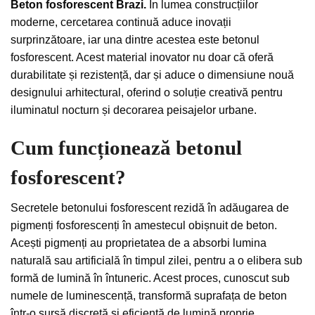
Beton fosforescent Brazi.
În lumea construcțiilor
moderne, cercetarea continuă aduce inovații
surprinzătoare, iar una dintre acestea este betonul
fosforescent. Acest material inovator nu doar că oferă
durabilitate și rezistență, dar și aduce o dimensiune nouă
designului arhitectural, oferind o soluție creativă pentru
iluminatul nocturn și decorarea peisajelor urbane.
Cum funcționează betonul
fosforescent?
Secretele betonului fosforescent rezidă în adăugarea de
pigmenți fosforescenți în amestecul obișnuit de beton.
Acești pigmenți au proprietatea de a absorbi lumina
naturală sau artificială în timpul zilei, pentru a o elibera sub
formă de lumină în întuneric. Acest proces, cunoscut sub
numele de luminescență, transformă suprafața de beton
într-o sursă discretă și eficientă de lumină proprie.