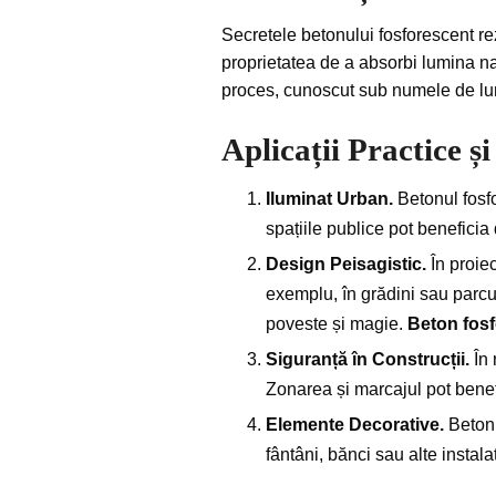
Secretele betonului fosforescent re
proprietatea de a absorbi lumina nat
proces, cunoscut sub numele de lumi
Aplicații Practice și
Iluminat Urban.
Betonul fosfo
spațiile publice pot beneficia
Design Peisagistic.
În proiec
exemplu, în grădini sau parcu
poveste și magie.
Beton fosf
Siguranță în Construcții.
În 
Zonarea și marcajul pot benefi
Elemente Decorative.
Betonu
fântâni, bănci sau alte instal