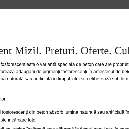
nt Mizil. Preturi. Oferte. Cu
fosforescent este o variantă specială de beton care are propriet
atorează adăugării de pigmenți fosforescenți în amestecul de bet
a naturală sau artificială în timpul zilei și o eliberează sub fo
tor:
fosforescenți din beton absorb lumina naturală sau artificială în
te încărcare foto.