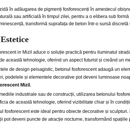
zidă în adăugarea de pigmenți fosforescenți în amestecul obișnu
urală sau artificială în timpul zilei, pentru a o elibera sub formă
nescență, transformă suprafața de beton într-o sursă discretă ș
 Estetice
rescent in Mizil aduce o soluție practică pentru iluminatul stradal
 de această tehnologie, oferind un aspect futurist și creând un me
tele de design peisagistic, betonul fosforescent adaugă un eleme
ri, podelele și elementele decorative pot deveni luminoase noap
orescent Mizil.
mediile industriale sau de construcții, utilizarea betonului fosfo
cia de această tehnologie, oferind vizibilitate chiar și în condiț
l fosforescent este ideal pentru obiecte decorative și sculpturi
ații pot deveni puncte de atracție nocturne, transformând spațiile