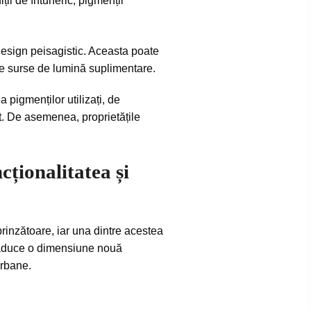
ii de întuneric, pigmenții
i design peisagistic. Aceasta poate
sare surse de lumină suplimentare.
 pigmenților utilizați, de
ent. De asemenea, proprietățile
ționalitatea și
rinzătoare, iar una dintre acestea
și aduce o dimensiune nouă
urbane.