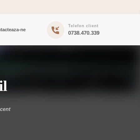
Telefon client
tacteaza-ne
0738.470.339
il
scent