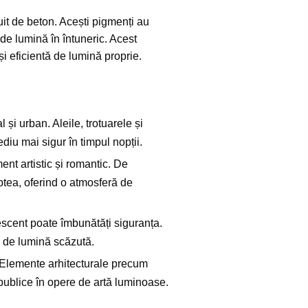
it de beton. Acești pigmenți au
 de lumină în întuneric. Acest
i eficientă de lumină proprie.
 și urban. Aleile, trotuarele și
diu mai sigur în timpul nopții.
nt artistic și romantic. De
tea, oferind o atmosferă de
rescent poate îmbunătăți siguranța.
ii de lumină scăzută.
. Elemente arhitecturale precum
 publice în opere de artă luminoase.