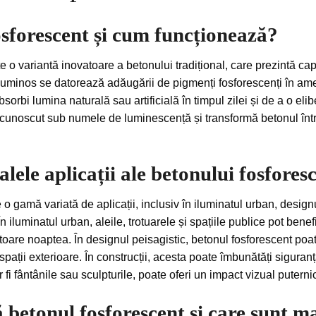
osforescent și cum funcționează?
 o variantă inovatoare a betonului tradițional, care prezintă ca
ct luminos se datorează adăugării de pigmenți fosforescenți în am
sorbi lumina naturală sau artificială în timpul zilei și de a o el
e cunoscut sub numele de luminescență și transformă betonul într-
alele aplicații ale betonului fosfores
o gamă variată de aplicații, inclusiv în iluminatul urban, designu
În iluminatul urban, aleile, trotuarele și spațiile publice pot ben
toare noaptea. În designul peisagistic, betonul fosforescent poa
 spații exterioare. În construcții, acesta poate îmbunătăți siguran
fi fântânile sau sculpturile, poate oferi un impact vizual puternic
 betonul fosforescent și care sunt ma