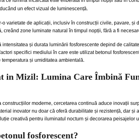
 ce lumina încărcată este eliberată în timpul nopții sau în condiț
oducând un efect vizual de luminescență.
r-o varietate de aplicații, inclusiv în construcții civile, pavare, ș
ală, creând zone luminate natural în timpul nopții, fără a fi nece
ntensitatea și durata luminării fosforescente depind de calitatea
factori specifici mediului în care este utilizat betonul fosforesc
e temperatura și umiditatea ambientală.
t in Mizil: Lumina Care Îmbină Func
 construcțiilor moderne, cercetarea continuă aduce inovații surp
terial inovator nu doar că oferă durabilitate și rezistență, dar 
oluție creativă pentru iluminatul nocturn și decorarea peisajelor 
etonul fosforescent?