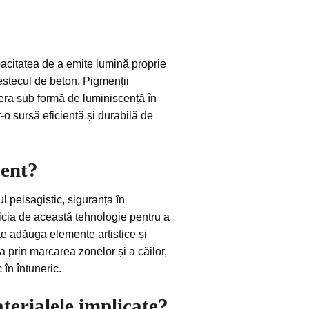
pacitatea de a emite lumină proprie
estecul de beton. Pigmenții
ibera sub formă de luminiscență în
o sursă eficientă și durabilă de
cent?
l peisagistic, siguranța în
eficia de această tehnologie pentru a
te adăuga elemente artistice și
ța prin marcarea zonelor și a căilor,
 în întuneric.
terialele implicate?