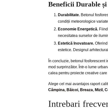
Beneficii Durable și
Durabilitate.
Betonul fosforesc
condiții meteorologice variate 
Economie Energetică.
Fiind
necesitatea surselor de ilumi
Estetică Inovatoare.
Oferind 
estetice. Designul arhitectural
În concluzie, betonul fosforescent in
mod surprinzător. Într-o lume urban
calea pentru proiecte creative care
Alege cel mai avantajos raport calit
Câmpina
,
Băicoi
,
Breaza
,
Mizil
,
C
Intrebari frecve