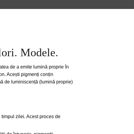
lori. Modele.
atea de a emite lumină proprie în
on. Acești pigmenți conțin
rmă de luminiscență (lumină proprie)
 timpul zilei. Acest proces de