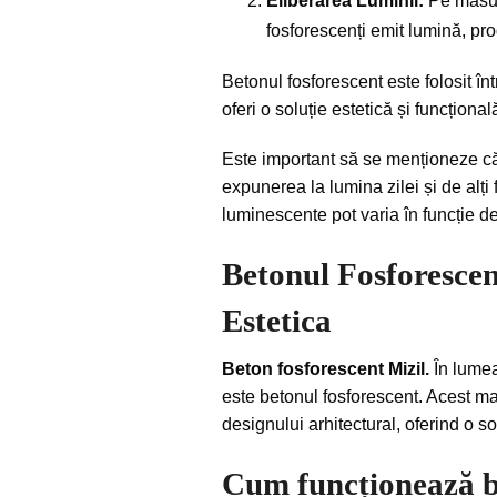
Eliberarea Luminii:
Pe măsură
fosforescenți emit lumină, pr
Betonul fosforescent este folosit înt
oferi o soluție estetică și funcțion
Este important să se menționeze că i
expunerea la lumina zilei și de alți 
luminescente pot varia în funcție d
Betonul Fosforescen
Estetica
Beton fosforescent Mizil.
În lumea
este betonul fosforescent. Acest ma
designului arhitectural, oferind o s
Cum funcționează b