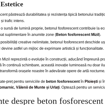
 Estetice
ent păstrează durabilitatea și rezistența tipică betonului tradițio
și trafic intens.
 o sursă de lumină proprie, betonul fosforescent contribuie la e
nat suplimentare în anumite zone (
Beton fosforescent Mizil
).
posibilități creative nelimitate, betonul fosforescent deschide uș
 devine astfel un mijloc de exprimare artistică și funcționalitate.
 Mizil reprezintă o evoluție în construcții, aducând împreună prac
ă în continuă schimbare, această inovație luminoasă nu doar ilu
 transformă orașele noastre în adevărate opere de artă nocturne
ate-preț pentru serviciile de
beton fosforescent
în
Ploiești
și 
omarnic
,
Vălenii de Munte
și
Urlați
. Optează pentru un servic
nte despre beton fosforescent