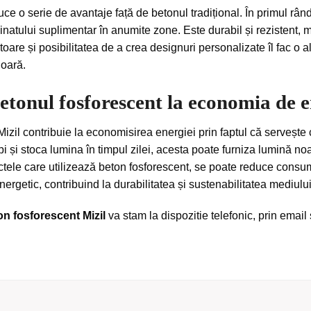
e o serie de avantaje față de betonul tradițional. În primul rând
natului suplimentar în anumite zone. Este durabil și rezistent, m
toare și posibilitatea de a crea designuri personalizate îl fac o 
ioară.
etonul fosforescent la economia de 
Mizil contribuie la economisirea energiei prin faptul că servește
bi și stoca lumina în timpul zilei, acesta poate furniza lumină no
iectele care utilizează beton fosforescent, se poate reduce consum
ergetic, contribuind la durabilitatea și sustenabilitatea mediului
n fosforescent Mizil
va stam la dispozitie telefonic, prin ema