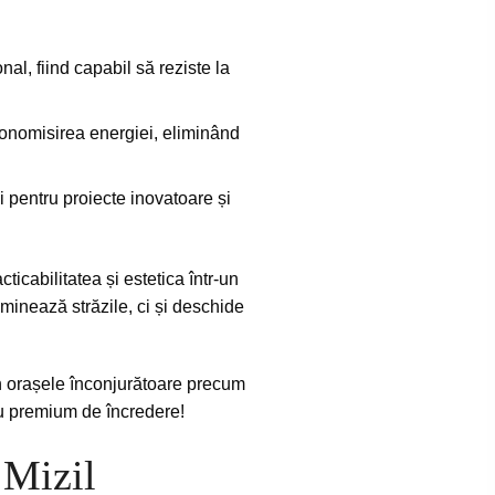
nal, fiind capabil să reziste la
conomisirea energiei, eliminând
i pentru proiecte inovatoare și
ticabilitatea și estetica într-un
minează străzile, ci și deschide
.
în orașele înconjurătoare precum
iu premium de încredere!
 Mizil