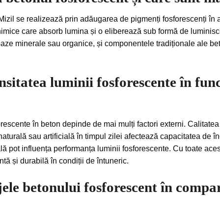
Mizil se realizează prin adăugarea de pigmenți fosforescenți în 
imice care absorb lumina și o eliberează sub formă de luminisce
 baze minerale sau organice, și componentele tradiționale ale bet
sitatea luminii fosforescente în func
orescente în beton depinde de mai mulți factori externi. Calitatea
naturală sau artificială în timpul zilei afectează capacitatea de
ă pot influența performanța luminii fosforescente. Cu toate aces
tă și durabilă în condiții de întuneric.
jele betonului fosforescent în compa