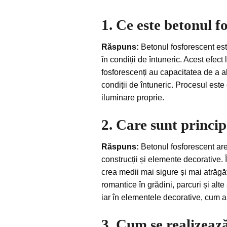
1. Ce este betonul f
Răspuns:
Betonul fosforescent este
în condiții de întuneric. Acest efe
fosforescenți au capacitatea de a ab
condiții de întuneric. Procesul est
iluminare proprie.
2. Care sunt princip
Răspuns:
Betonul fosforescent are 
construcții și elemente decorative. 
crea medii mai sigure și mai atrăgă
romantice în grădini, parcuri și alte
iar în elementele decorative, cum ar 
3. Cum se realizează