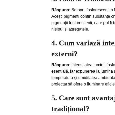
Răspuns:
Betonul fosforescent in 
Acești pigmenți conțin substanțe ch
pigmenții fosforescenți, care pot fi
nisipul și agregatele.
4. Cum variază inten
externi?
Răspuns:
Intensitatea luminii fosf
esențială, iar expunerea la lumina 
temperatura și umiditatea ambiental
proiectat să ofere o iluminare eficien
5. Care sunt avanta
tradițional?