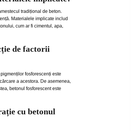
amestecul tradițional de beton.
nță. Materialele implicate includ
onului, cum ar fi cimentul, apa,
ție de factorii
 pigmenților fosforescenți este
 încărcare a acestora. De asemenea,
tea, betonul fosforescent este
rație cu betonul