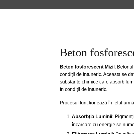
Beton fosforesce
Beton fosforescent Mizil.
Betonul 
condiții de întuneric. Aceasta se d
substanțe chimice care absorb lumin
în condiții de întuneric.
Procesul funcționează în felul urmă
Absorbția Luminii:
Pigmenții 
încărcare cu energie se numeș