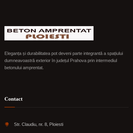
Eleganța și durabilitatea pot deveni parte integrantă a spațiului
dumneavoastră exterior în județul Prahova prin intermediul
betonului amprentat.
Contact
Str. Claudiu, nr. 8, Ploiesti