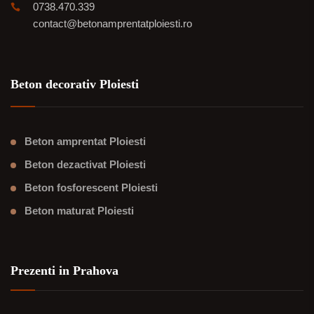
0738.470.339
contact@betonamprentatploiesti.ro
Beton decorativ Ploiesti
Beton amprentat Ploiesti
Beton dezactivat Ploiesti
Beton fosforescent Ploiesti
Beton maturat Ploiesti
Prezenti in Prahova