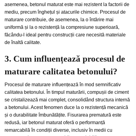
asemenea, betonul maturat este mai rezistent la factorii de
mediu, precum înghețul și atacurile chimice. Procesul de
maturare contribuie, de asemenea, la o întărire mai
uniformă și la o rezistență la compresiune superioară,
făcându-l ideal pentru construcții care necesită materiale
de înaltă calitate.
3. Cum influențează procesul de
maturare calitatea betonului?
Procesul de maturare influențează în mod semnificativ
calitatea betonului. În timpul maturării, compușii de ciment
se cristalizează mai complet, consolidând structura internă
a betonului. Acest fenomen duce la o rezistență mecanică
și o durabilitate îmbunătățite. Fisurarea prematură este
redusă, iar betonul maturat oferă o performanță
remarcabilă în condiții diverse, inclusiv în medii cu