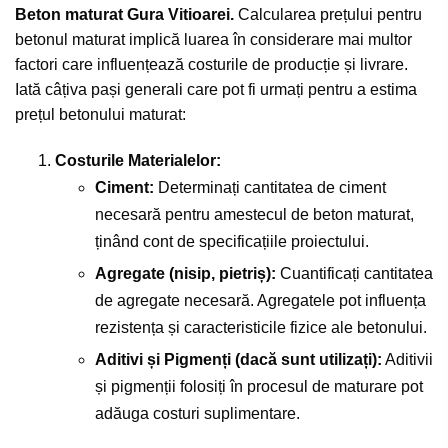
Beton maturat Gura Vitioarei.
Calcularea prețului pentru
betonul maturat implică luarea în considerare mai multor
factori care influențează costurile de producție și livrare.
Iată câțiva pași generali care pot fi urmați pentru a estima
prețul betonului maturat:
Costurile Materialelor:
Ciment:
Determinați cantitatea de ciment
necesară pentru amestecul de beton maturat,
ținând cont de specificațiile proiectului.
Agregate (nisip, pietriș):
Cuantificați cantitatea
de agregate necesară. Agregatele pot influența
rezistența și caracteristicile fizice ale betonului.
Aditivi și Pigmenți (dacă sunt utilizați):
Aditivii
și pigmenții folosiți în procesul de maturare pot
adăuga costuri suplimentare.