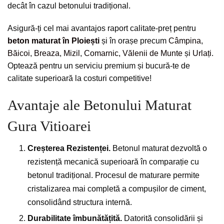
decât în cazul betonului tradițional.
Asigură-ți cel mai avantajos raport calitate-preț pentru
beton maturat în Ploiești
și în orașe precum
Câmpina
,
Băicoi
,
Breaza
,
Mizil
,
Comarnic
,
Vălenii de Munte
și
Urlați
.
Optează pentru un serviciu premium și bucură-te de
calitate superioară la costuri competitive!
Avantaje ale Betonului Maturat
Gura Vitioarei
Creșterea Rezistenței.
Betonul maturat dezvoltă o
rezistență mecanică superioară în comparație cu
betonul tradițional. Procesul de maturare permite
cristalizarea mai completă a compușilor de ciment,
consolidând structura internă.
Durabilitate îmbunătățită.
Datorită consolidării și