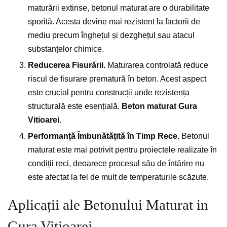
maturării extinse, betonul maturat are o durabilitate
sporită. Acesta devine mai rezistent la factorii de
mediu precum înghețul și dezghețul sau atacul
substanțelor chimice.
Reducerea Fisurării.
Maturarea controlată reduce
riscul de fisurare prematură în beton. Acest aspect
este crucial pentru construcții unde rezistența
structurală este esențială.
Beton maturat Gura
Vitioarei.
Performanță Îmbunătățită în Timp Rece.
Betonul
maturat este mai potrivit pentru proiectele realizate în
condiții reci, deoarece procesul său de întărire nu
este afectat la fel de mult de temperaturile scăzute.
Aplicații ale Betonului Maturat in
Gura Vitioarei