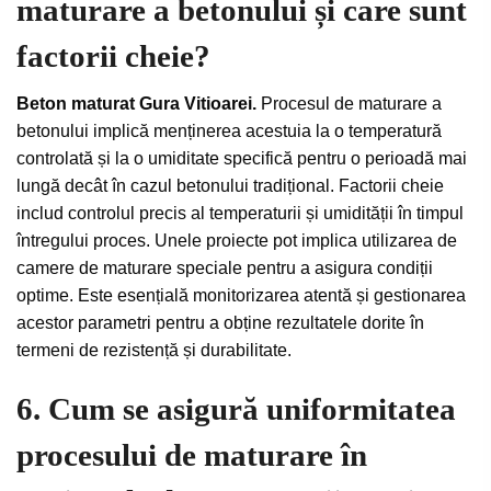
maturare a betonului și care sunt
factorii cheie?
Beton maturat Gura Vitioarei.
Procesul de maturare a
betonului implică menținerea acestuia la o temperatură
controlată și la o umiditate specifică pentru o perioadă mai
lungă decât în cazul betonului tradițional. Factorii cheie
includ controlul precis al temperaturii și umidității în timpul
întregului proces. Unele proiecte pot implica utilizarea de
camere de maturare speciale pentru a asigura condiții
optime. Este esențială monitorizarea atentă și gestionarea
acestor parametri pentru a obține rezultatele dorite în
termeni de rezistență și durabilitate.
6. Cum se asigură uniformitatea
procesului de maturare în