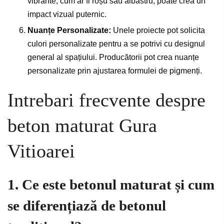
vibrante, cum ar fi roșu sau albastru, poate crea un
impact vizual puternic.
Nuanțe Personalizate:
Unele proiecte pot solicita
culori personalizate pentru a se potrivi cu designul
general al spațiului. Producătorii pot crea nuanțe
personalizate prin ajustarea formulei de pigmenți.
Intrebari frecvente despre
beton maturat Gura
Vitioarei
1. Ce este betonul maturat și cum
se diferențiază de betonul