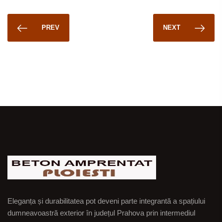
PREV
NEXT
Eleganța și durabilitatea pot deveni parte integrantă a spațiului
dumneavoastră exterior în județul Prahova prin intermediul