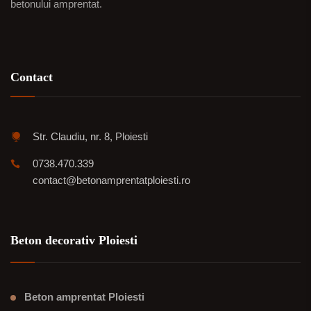
betonului amprentat.
Contact
Str. Claudiu, nr. 8, Ploiesti
0738.470.339
contact@betonamprentatploiesti.ro
Beton decorativ Ploiesti
Beton amprentat Ploiesti