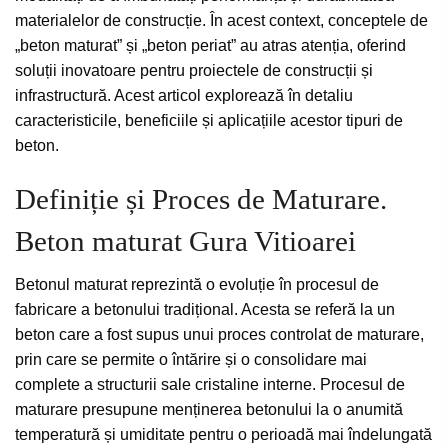
materialelor de construcție. În acest context, conceptele de
„beton maturat” și „beton periat” au atras atenția, oferind
soluții inovatoare pentru proiectele de construcții și
infrastructură. Acest articol explorează în detaliu
caracteristicile, beneficiile și aplicațiile acestor tipuri de
beton.
Definiție și Proces de Maturare.
Beton maturat Gura Vitioarei
Betonul maturat reprezintă o evoluție în procesul de
fabricare a betonului tradițional. Acesta se referă la un
beton care a fost supus unui proces controlat de maturare,
prin care se permite o întărire și o consolidare mai
complete a structurii sale cristaline interne. Procesul de
maturare presupune menținerea betonului la o anumită
temperatură și umiditate pentru o perioadă mai îndelungată