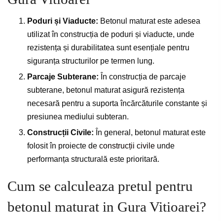
Poduri și Viaducte:
Betonul maturat este adesea
utilizat în construcția de poduri și viaducte, unde
rezistența și durabilitatea sunt esențiale pentru
siguranța structurilor pe termen lung.
Parcaje Subterane:
În construcția de parcaje
subterane, betonul maturat asigură rezistența
necesară pentru a suporta încărcăturile constante și
presiunea mediului subteran.
Construcții Civile:
În general, betonul maturat este
folosit în proiecte de
construcții civile
unde
performanța structurală este prioritară.
Cum se calculeaza pretul pentru
betonul maturat in Gura Vitioarei?