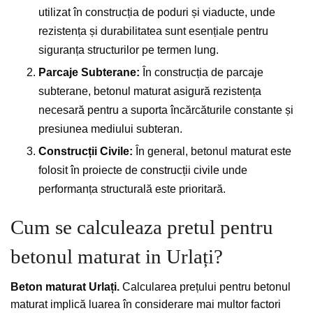
utilizat în construcția de poduri și viaducte, unde
rezistența și durabilitatea sunt esențiale pentru
siguranța structurilor pe termen lung.
Parcaje Subterane:
În construcția de parcaje
subterane, betonul maturat asigură rezistența
necesară pentru a suporta încărcăturile constante și
presiunea mediului subteran.
Construcții Civile:
În general, betonul maturat este
folosit în proiecte de
construcții civile
unde
performanța structurală este prioritară.
Cum se calculeaza pretul pentru
betonul maturat in Urlați?
Beton maturat Urlați.
Calcularea prețului pentru betonul
maturat implică luarea în considerare mai multor factori