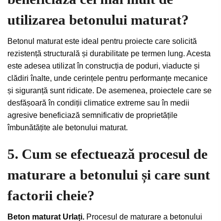
utilizarea betonului maturat?
Betonul maturat este ideal pentru proiecte care solicită
rezistență structurală și durabilitate pe termen lung. Acesta
este adesea utilizat în construcția de poduri, viaducte și
clădiri înalte, unde cerințele pentru performanțe mecanice
și siguranță sunt ridicate. De asemenea, proiectele care se
desfășoară în condiții climatice extreme sau în medii
agresive beneficiază semnificativ de proprietățile
îmbunătățite ale betonului maturat.
5. Cum se efectuează procesul de
maturare a betonului și care sunt
factorii cheie?
Beton maturat Urlați.
Procesul de maturare a betonului