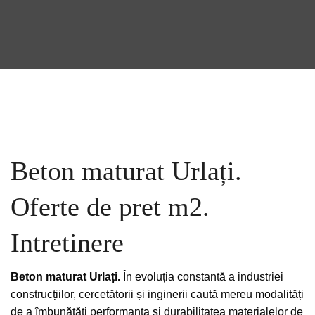
Beton maturat Urlați.
Oferte de pret m2.
Intretinere
Beton maturat Urlați.
În evoluția constantă a industriei
construcțiilor, cercetătorii și inginerii caută mereu modalități
de a îmbunătăți performanța și durabilitatea materialelor de