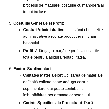
procesul de maturare, costurile cu manopera ar
trebui incluse.
Costurile Generale și Profit:
Costuri Administrative:
Incluzând cheltuielile
administrative asociate producției și livrării
betonului.
Profit:
Adăugați o marjă de profit la costurile
totale pentru a asigura rentabilitatea.
Factori Suplimentari:
Calitatea Materialelor:
Utilizarea de materiale
de înaltă calitate poate adăuga costuri
suplimentare, dar poate contribui la
îmbunătățirea performanțelor betonului.
Cerințe Specifice ale Proiectului:
Dacă