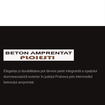
Eleganța și durabilitatea pot deveni parte integrantă a spațiului
dumneavoastră exterior în județul Prahova prin intermediul
betonului amprentat.