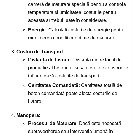
cameră de maturare specială pentru a controla
temperatura și umiditatea, costurile pentru
aceasta ar trebui luate în considerare.
Energie:
Calculați costurile de energie pentru
menținerea condițiilor optime de maturare.
Costuri de Transport:
Distanța de Livrare:
Distanța dintre locul de
producție al betonului și șantierul de construcție
influențează costurile de transport.
Cantitatea Comandată:
Cantitatea totală de
beton comandată poate afecta costurile de
livrare.
Manopera:
Procesul de Maturare:
Dacă este necesară
supravegherea sau intervenția umană în