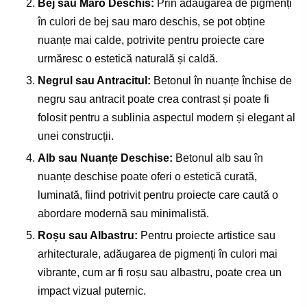
Bej sau Maro Deschis:
Prin adăugarea de pigmenți
în culori de bej sau maro deschis, se pot obține
nuanțe mai calde, potrivite pentru proiecte care
urmăresc o estetică naturală și caldă.
Negrul sau Antracitul:
Betonul în nuanțe închise de
negru sau antracit poate crea contrast și poate fi
folosit pentru a sublinia aspectul modern și elegant al
unei construcții.
Alb sau Nuanțe Deschise:
Betonul alb sau în
nuanțe deschise poate oferi o estetică curată,
luminată, fiind potrivit pentru proiecte care caută o
abordare modernă sau minimalistă.
Roșu sau Albastru:
Pentru proiecte artistice sau
arhitecturale, adăugarea de pigmenți în culori mai
vibrante, cum ar fi roșu sau albastru, poate crea un
impact vizual puternic.