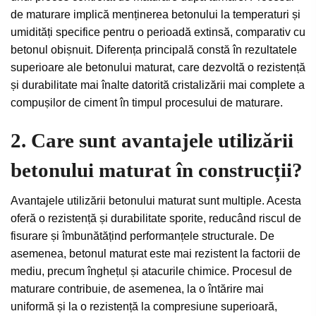
de maturare implică menținerea betonului la temperaturi și
umidități specifice pentru o perioadă extinsă, comparativ cu
betonul obișnuit. Diferența principală constă în rezultatele
superioare ale betonului maturat, care dezvoltă o rezistență
și durabilitate mai înalte datorită cristalizării mai complete a
compușilor de ciment în timpul procesului de maturare.
2. Care sunt avantajele utilizării
betonului maturat în construcții?
Avantajele utilizării betonului maturat sunt multiple. Acesta
oferă o rezistență și durabilitate sporite, reducând riscul de
fisurare și îmbunătățind performanțele structurale. De
asemenea, betonul maturat este mai rezistent la factorii de
mediu, precum înghețul și atacurile chimice. Procesul de
maturare contribuie, de asemenea, la o întărire mai
uniformă și la o rezistență la compresiune superioară,