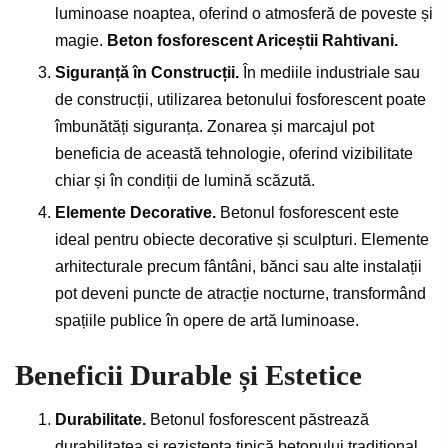
luminoase noaptea, oferind o atmosferă de poveste și
magie.
Beton fosforescent Ariceștii Rahtivani.
Siguranță în Construcții.
În mediile industriale sau
de construcții, utilizarea betonului fosforescent poate
îmbunătăți siguranța. Zonarea și marcajul pot
beneficia de această tehnologie, oferind vizibilitate
chiar și în condiții de lumină scăzută.
Elemente Decorative.
Betonul fosforescent este
ideal pentru obiecte decorative și sculpturi. Elemente
arhitecturale precum fântâni, bănci sau alte instalații
pot deveni puncte de atracție nocturne, transformând
spațiile publice în opere de artă luminoase.
Beneficii Durable și Estetice
Durabilitate.
Betonul fosforescent păstrează
durabilitatea și rezistența tipică betonului tradițional,