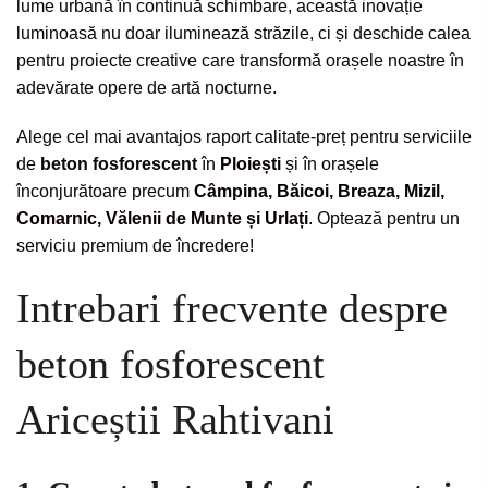
lume urbană în continuă schimbare, această inovație
luminoasă nu doar iluminează străzile, ci și deschide calea
pentru proiecte creative care transformă orașele noastre în
adevărate opere de artă nocturne.
Alege cel mai avantajos raport calitate-preț pentru serviciile
de
beton fosforescent
în
Ploiești
și în orașele
înconjurătoare precum
Câmpina
,
Băicoi
,
Breaza
,
Mizil
,
Comarnic
,
Vălenii de Munte
și
Urlați
. Optează pentru un
serviciu premium de încredere!
Intrebari frecvente despre
beton fosforescent
Ariceștii Rahtivani