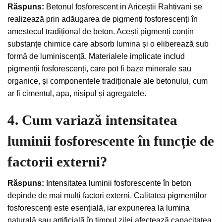
Răspuns:
Betonul fosforescent in Ariceștii Rahtivani se
realizează prin adăugarea de pigmenți fosforescenți în
amestecul tradițional de beton. Acești pigmenți conțin
substanțe chimice care absorb lumina și o eliberează sub
formă de luminiscență. Materialele implicate includ
pigmenții fosforescenți, care pot fi baze minerale sau
organice, și componentele tradiționale ale betonului, cum
ar fi cimentul, apa, nisipul și agregatele.
4. Cum variază intensitatea
luminii fosforescente în funcție de
factorii externi?
Răspuns:
Intensitatea luminii fosforescente în beton
depinde de mai mulți factori externi. Calitatea pigmenților
fosforescenți este esențială, iar expunerea la lumina
naturală sau artificială în timpul zilei afectează capacitatea