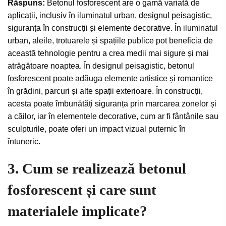
Răspuns:
Betonul fosforescent are o gamă variată de
aplicații, inclusiv în iluminatul urban, designul peisagistic,
siguranța în construcții și elemente decorative. În iluminatul
urban, aleile, trotuarele și spațiile publice pot beneficia de
această tehnologie pentru a crea medii mai sigure și mai
atrăgătoare noaptea. În designul peisagistic, betonul
fosforescent poate adăuga elemente artistice și romantice
în grădini, parcuri și alte spații exterioare. În construcții,
acesta poate îmbunătăți siguranța prin marcarea zonelor și
a căilor, iar în elementele decorative, cum ar fi fântânile sau
sculpturile, poate oferi un impact vizual puternic în
întuneric.
3. Cum se realizează betonul
fosforescent și care sunt
materialele implicate?