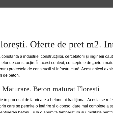
orești. Oferte de pret m2. In
 constantă a industriei construcțiilor, cercetătorii și inginerii c
lelor de construcție. În acest context, conceptele de „beton matur
ntru proiectele de construcții și infrastructură. Acest articol expl
uri de beton.
e Maturare. Beton maturat Florești
e în procesul de fabricare a betonului tradițional. Acesta se ref
rin care se permite o întărire și o consolidare mai complete a stru
ținerea betonului la o anumită temperatură și umiditate pentr