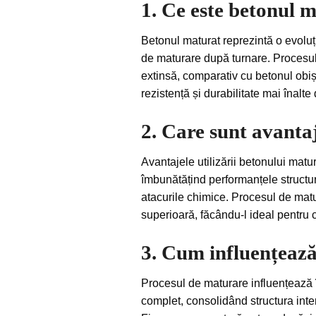
1. Ce este betonul m
Betonul maturat reprezintă o evoluți
de maturare după turnare. Procesul 
extinsă, comparativ cu betonul obișn
rezistență și durabilitate mai înalt
2. Care sunt avantaj
Avantajele utilizării betonului matur
îmbunătățind performanțele structur
atacurile chimice. Procesul de matu
superioară, făcându-l ideal pentru c
3. Cum influențează
Procesul de maturare influențează î
complet, consolidând structura inte