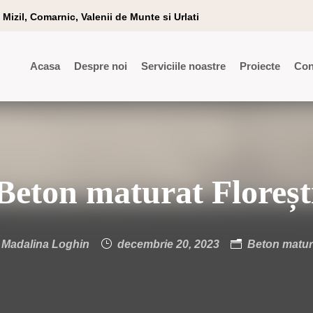
Mizil, Comarnic, Valenii de Munte si Urlati
Acasa
Despre noi
Serviciile noastre
Proiecte
Con
Beton maturat Floreșt
Madalina Loghin
decembrie 20, 2023
Beton matur