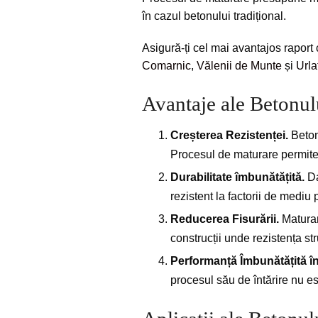
în cazul betonului tradițional.
Asigură-ți cel mai avantajos raport 
Comarnic
,
Vălenii de Munte
și
Urla
Avantaje ale Betonul
Creșterea Rezistenței.
Beton
Procesul de maturare permite 
Durabilitate îmbunătățită.
Da
rezistent la factorii de mediu
Reducerea Fisurării.
Maturar
construcții unde rezistența st
Performanță Îmbunătățită î
procesul său de întărire nu es