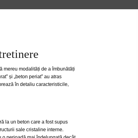
tretinere
aută mereu modalități de a îmbunătăți
at” și „beton periat” au atras
orează în detaliu caracteristicile,
eră la un beton care a fost supus
cturii sale cristaline interne.
u o perioadă mai îndelungată decât