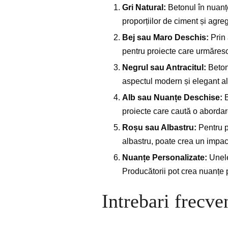
Gri Natural:
Betonul în nuanțe
proporțiilor de ciment și agre
Bej sau Maro Deschis:
Prin 
pentru proiecte care urmăresc 
Negrul sau Antracitul:
Betonu
aspectul modern și elegant al 
Alb sau Nuanțe Deschise:
B
proiecte care caută o aborda
Roșu sau Albastru:
Pentru pr
albastru, poate crea un impact
Nuanțe Personalizate:
Unele 
Producătorii pot crea nuanțe 
Intrebari frecve