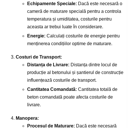
Echipamente Speciale:
Dacă este necesară o
cameră de maturare specială pentru a controla
temperatura și umiditatea, costurile pentru
aceasta ar trebui luate în considerare.
Energie:
Calculați costurile de energie pentru
menținerea condițiilor optime de maturare.
Costuri de Transport:
Distanța de Livrare:
Distanța dintre locul de
producție al betonului și șantierul de construcție
influențează costurile de transport.
Cantitatea Comandată:
Cantitatea totală de
beton comandată poate afecta costurile de
livrare.
Manopera:
Procesul de Maturare:
Dacă este necesară