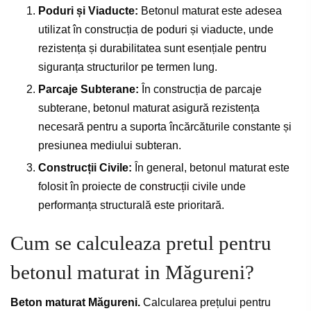
Poduri și Viaducte:
Betonul maturat este adesea
utilizat în construcția de poduri și viaducte, unde
rezistența și durabilitatea sunt esențiale pentru
siguranța structurilor pe termen lung.
Parcaje Subterane:
În construcția de parcaje
subterane, betonul maturat asigură rezistența
necesară pentru a suporta încărcăturile constante și
presiunea mediului subteran.
Construcții Civile:
În general, betonul maturat este
folosit în proiecte de
construcții civile
unde
performanța structurală este prioritară.
Cum se calculeaza pretul pentru
betonul maturat in Măgureni?
Beton maturat Măgureni.
Calcularea prețului pentru