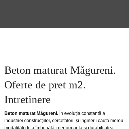
Beton maturat Măgureni.
Oferte de pret m2.
Intretinere
Beton maturat Măgureni.
În evoluția constantă a
industriei construcțiilor, cercetătorii și inginerii caută mereu
modalități de a îmbunătăți performanța și durabilitatea