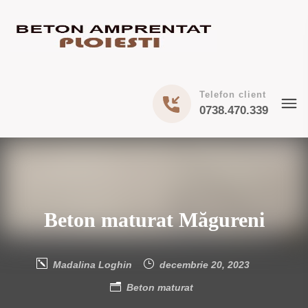
Telefon client
0738.470.339
Beton maturat Măgureni
Madalina Loghin
decembrie 20, 2023
Beton maturat