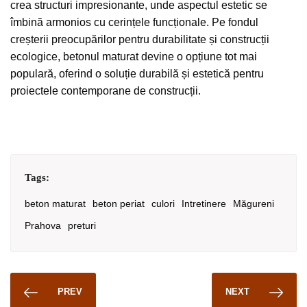
crea structuri impresionante, unde aspectul estetic se
îmbină armonios cu cerințele funcționale. Pe fondul
creșterii preocupărilor pentru durabilitate și construcții
ecologice, betonul maturat devine o opțiune tot mai
populară, oferind o soluție durabilă și estetică pentru
proiectele contemporane de construcții.
Tags:
beton maturat
beton periat
culori
Intretinere
Măgureni
Prahova
preturi
PREV
NEXT