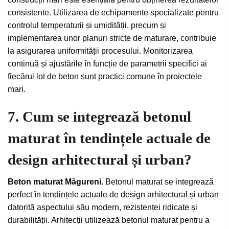
consistente. Utilizarea de echipamente specializate pentru
controlul temperaturii și umidității, precum și
implementarea unor planuri stricte de maturare, contribuie
la asigurarea uniformității procesului. Monitorizarea
continuă și ajustările în funcție de parametrii specifici ai
fiecărui lot de beton sunt practici comune în proiectele
mari.
7. Cum se integrează betonul
maturat în tendințele actuale de
design arhitectural și urban?
Beton maturat Măgureni.
Betonul maturat se integrează
perfect în tendințele actuale de design arhitectural și urban
datorită aspectului său modern, rezistenței ridicate și
durabilității. Arhitecții utilizează betonul maturat pentru a