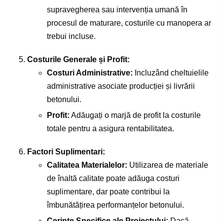
supravegherea sau intervenția umană în
procesul de maturare, costurile cu manopera ar
trebui incluse.
Costurile Generale și Profit:
Costuri Administrative:
Incluzând cheltuielile
administrative asociate producției și livrării
betonului.
Profit:
Adăugați o marjă de profit la costurile
totale pentru a asigura rentabilitatea.
Factori Suplimentari:
Calitatea Materialelor:
Utilizarea de materiale
de înaltă calitate poate adăuga costuri
suplimentare, dar poate contribui la
îmbunătățirea performanțelor betonului.
Cerințe Specifice ale Proiectului:
Dacă