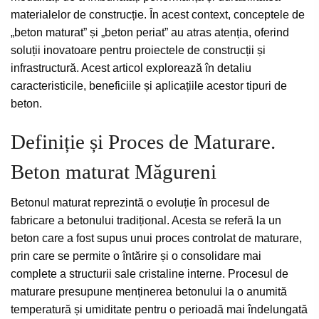
materialelor de construcție. În acest context, conceptele de
„beton maturat” și „beton periat” au atras atenția, oferind
soluții inovatoare pentru proiectele de construcții și
infrastructură. Acest articol explorează în detaliu
caracteristicile, beneficiile și aplicațiile acestor tipuri de
beton.
Definiție și Proces de Maturare.
Beton maturat Măgureni
Betonul maturat reprezintă o evoluție în procesul de
fabricare a betonului tradițional. Acesta se referă la un
beton care a fost supus unui proces controlat de maturare,
prin care se permite o întărire și o consolidare mai
complete a structurii sale cristaline interne. Procesul de
maturare presupune menținerea betonului la o anumită
temperatură și umiditate pentru o perioadă mai îndelungată